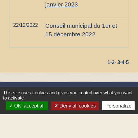
janvier 2023
22/12/2022
Conseil municipal du 1er et
15 décembre 2022
1
-2
-
3
-4
-5
Horaires
This site uses cookies and gives you control over what you want
to activate
Commune de Gilley
OK, accept all
Deny all cookies
Personalize
1 place Général de Gaulle
25650 Gilley - FRANCE
+33 3 81 43 32 00