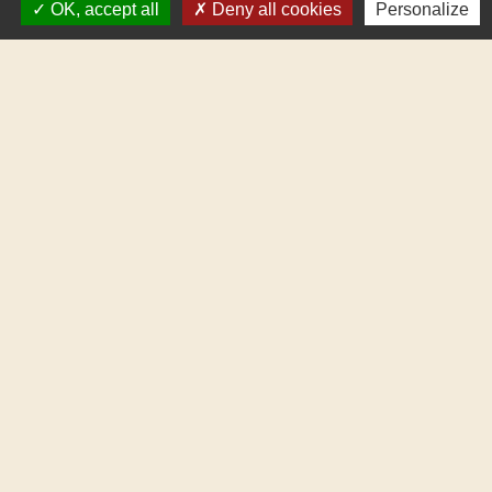
OK, accept all
Deny all cookies
Personalize
Contact par formulaire
Mentions légales
-
Politique de confidentialité
-
Accessibilité
-
Plan du site
-
Gestion des cookies
Site créé en partenariat avec Réseau des Communes