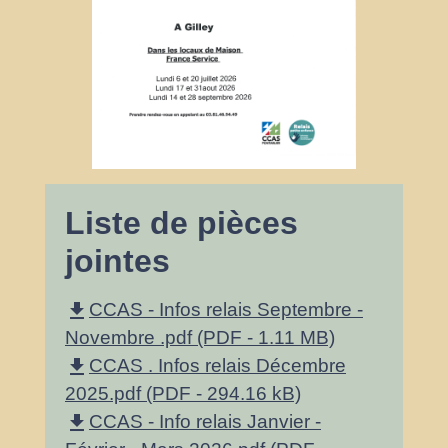
Liste de pièces
jointes
file_download
CCAS - Infos relais Septembre -
Novembre .pdf (PDF - 1.11 MB)
file_download
CCAS . Infos relais Décembre
2025.pdf (PDF - 294.16 kB)
file_download
CCAS - Info relais Janvier -