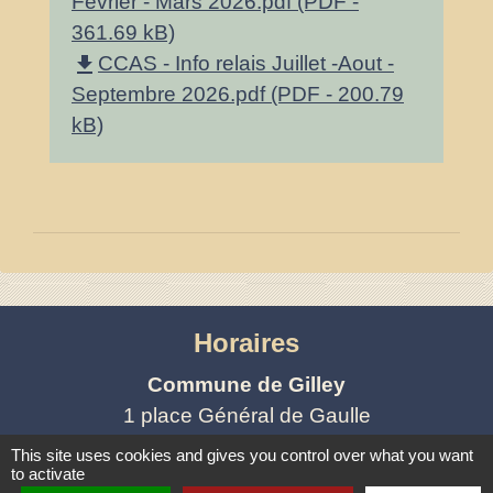
Février - Mars 2026.pdf (PDF -
361.69 kB)
file_download
CCAS - Info relais Juillet -Aout -
Septembre 2026.pdf (PDF - 200.79
kB)
Horaires
Commune de Gilley
1 place Général de Gaulle
25650 Gilley - FRANCE
This site uses cookies and gives you control over what you want
to activate
+33 3 81 43 32 00