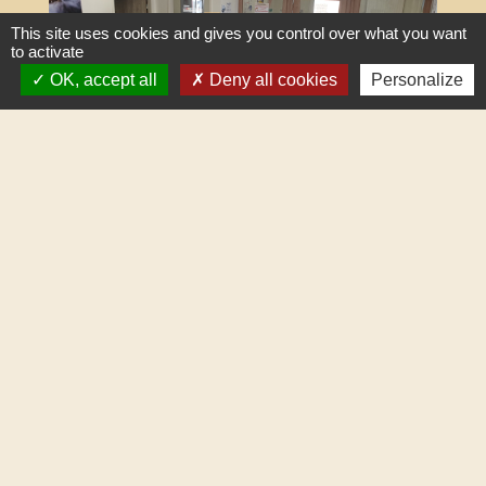
This site uses cookies and gives you control over what you want
to activate
OK, accept all
Deny all cookies
Personalize
Lien utile :
https://www.service-public.fr/
France Services
keyboard_arrow_right
Permanences Maison de l'habitat