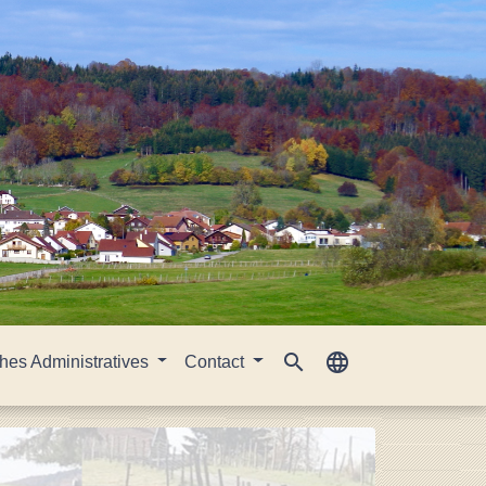
search
language
es Administratives
Contact