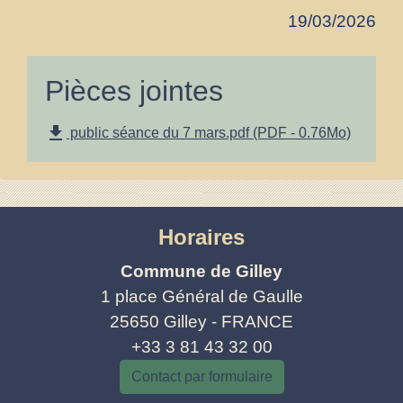
19/03/2026
Pièces jointes
file_download
public séance du 7 mars.pdf (PDF - 0.76Mo)
Horaires
Commune de Gilley
1 place Général de Gaulle
25650 Gilley - FRANCE
+33 3 81 43 32 00
Contact par formulaire