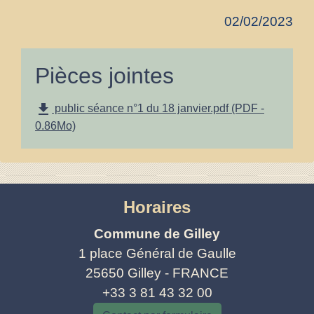
02/02/2023
Pièces jointes
file_download
public séance n°1 du 18 janvier.pdf (PDF -
0.86Mo)
Horaires
Commune de Gilley
1 place Général de Gaulle
25650 Gilley - FRANCE
+33 3 81 43 32 00