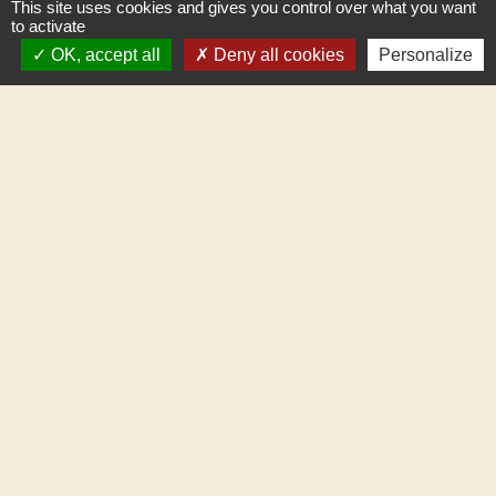
This site uses cookies and gives you control over what you want
25650 Gilley - FRANCE
to activate
+33 3 81 43 32 00
OK, accept all
Deny all cookies
Personalize
Contact par formulaire
Mentions légales
-
Politique de confidentialité
-
Accessibilité
-
Plan du site
-
Gestion des cookies
Site créé en partenariat avec Réseau des Communes