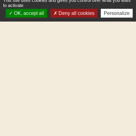
This site uses cookies and gives you control over what you want
to activate
OK, accept all
Deny all cookies
Personalize
Horaires
Commune de Gilley
1 place Général de Gaulle
25650 Gilley - FRANCE
+33 3 81 43 32 00
Contact par formulaire